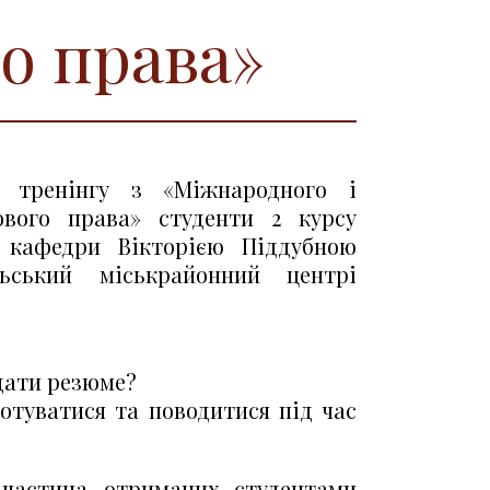
о права»
 тренінгу з «Міжнародного і
ового права» студенти 2 курсу
 кафедри Вікторією Піддубною
льський міськрайонний центрі
дати резюме?
отуватися та поводитися під час
частина отриманих студентами