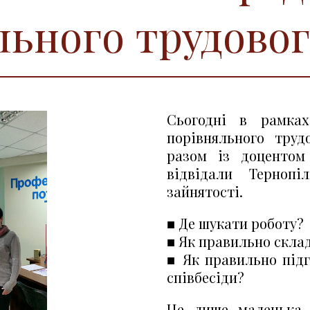
льного трудовог
Сьогодні в рамках
порівняльного труд
разом із доцентом
відвідали Тернопі
зайнятості.
■ Де шукати роботу?
■ Як правильно скла
■ Як правильно підг
співбесіди?
Це лише маленька 