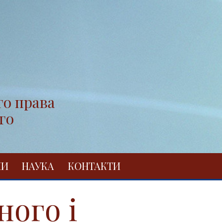
го права
го
НИ
НАУКА
КОНТАКТИ
ного і